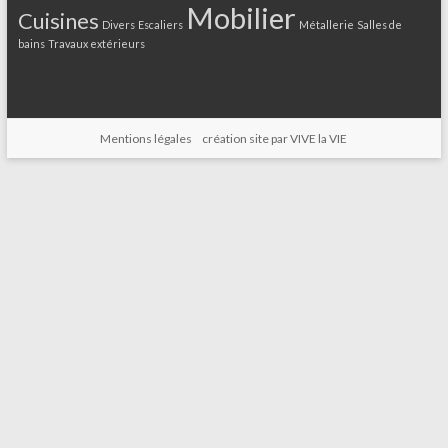
Mobilier
Cuisines
Divers
Escaliers
Métallerie
Salles de
bains
Travaux extérieurs
Mentions légales
création site par VIVE la VIE